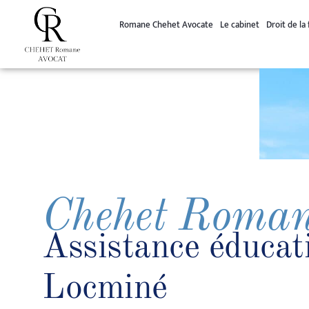
principal
Romane Chehet Avocate
Le cabinet
Droit de la 
Chehet Roma
Assistance éducati
Locminé