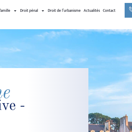
famille
Droit pénal
Droit de l’urbanisme
Actualités
Contact
ne
ve -