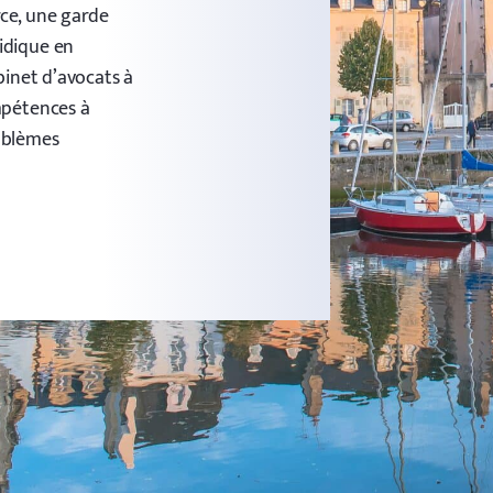
ce, une garde
idique en
binet d’avocats à
mpétences à
roblèmes