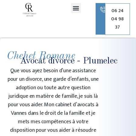
principal
06 24
04 98
Romane Chehet Avocate
Droit de la famille
Droit pénal
Droit de l’urbanisme
37
Chehet Romane
Avocat divorce - Plumelec
Que vous ayez besoin d’une assistance
pour un divorce, une garde d’enfants, une
adoption ou toute autre question
juridique en matière de famille, je suis là
pour vous aider. Mon cabinet d’avocats à
Vannes dans le droit de la famille et je
mets mes compétences à votre
disposition pour vous aider à résoudre