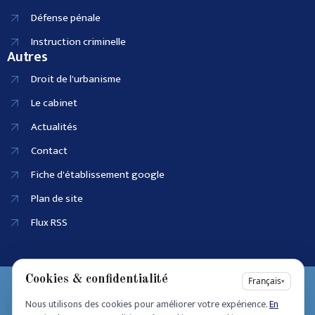
Défense pénale
Instruction criminelle
Autres
Droit de l'urbanisme
Le cabinet
Actualités
Contact
Fiche d'établissement google
Plan de site
Flux RSS
Cookies & confidentialité
EI SIRET :
Français
▾
90915686100025
Nous utilisons des cookies pour améliorer votre expérience.
En