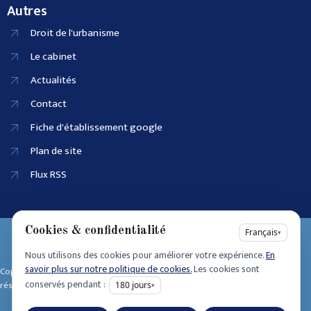
Autres
Droit de l'urbanisme
Le cabinet
Actualités
Contact
Fiche d'établissement google
Plan de site
Flux RSS
Cookies & confidentialité
EI SIRET :
Français
▾
90915686100025
Nous utilisons des cookies pour améliorer votre expérience.
En
Accessibilité
savoir plus sur notre politique de cookies.
Les cookies sont
Copyright © 2025 • Tous dro its
Mentions légales
conservés pendant :
réservés • Design by
180
jours
▾
Politique de