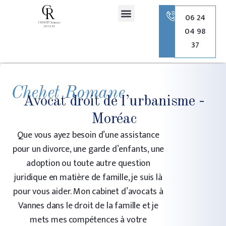
principal
06 24
04 98
Romane Chehet Avocate
Droit de la famille
Droit pénal
Droit de l’urbanisme
37
Chehet Romane
Avocat droit de l’urbanisme -
Moréac
Que vous ayez besoin d’une assistance
pour un divorce, une garde d’enfants, une
adoption ou toute autre question
juridique en matière de famille, je suis là
pour vous aider. Mon cabinet d’avocats à
Vannes dans le droit de la famille et je
mets mes compétences à votre