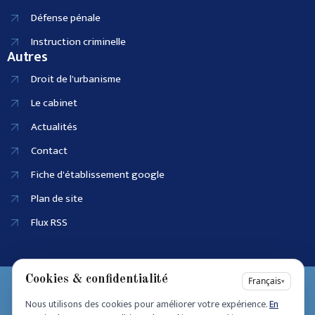
Défense pénale
Instruction criminelle
Autres
Droit de l'urbanisme
Le cabinet
Actualités
Contact
Fiche d'établissement google
Plan de site
Flux RSS
Cookies & confidentialité
EI SIRET :
Français
▾
90915686100025
Nous utilisons des cookies pour améliorer votre expérience.
En