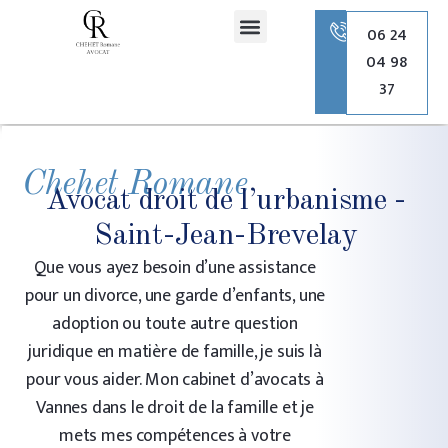
principal
06 24
04 98
Romane Chehet Avocate
Droit de la famille
Droit pénal
Droit de l’urbanisme
37
Chehet Romane
Avocat droit de l’urbanisme -
Saint-Jean-Brevelay
Que vous ayez besoin d’une assistance
pour un divorce, une garde d’enfants, une
adoption ou toute autre question
juridique en matière de famille, je suis là
pour vous aider. Mon cabinet d’avocats à
Vannes dans le droit de la famille et je
mets mes compétences à votre