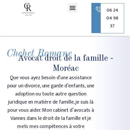
principal
06 24
04 98
Romane Chehet Avocate
Droit de la famille
Droit pénal
Droit de l’urbanisme
37
Chehet Romane
Avocat droit de la famille -
Moréac
Que vous ayez besoin d’une assistance
pour un divorce, une garde d’enfants, une
adoption ou toute autre question
juridique en matière de famille, je suis là
pour vous aider. Mon cabinet d’avocats à
Vannes dans le droit de la famille et je
mets mes compétences à votre