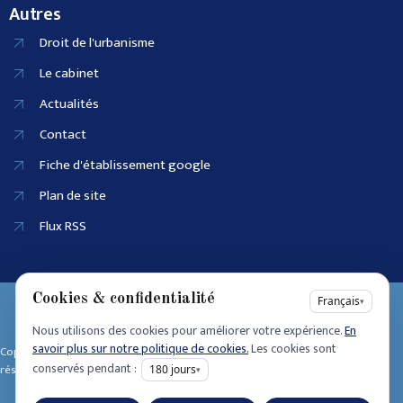
Autres
Droit de l'urbanisme
Le cabinet
Actualités
Contact
Fiche d'établissement google
Plan de site
Flux RSS
Cookies & confidentialité
EI SIRET :
Français
▾
90915686100025
Nous utilisons des cookies pour améliorer votre expérience.
En
Accessibilité
savoir plus sur notre politique de cookies.
Les cookies sont
Copyright © 2025 • Tous dro its
Mentions légales
conservés pendant :
réservés • Design by
180
jours
▾
Politique de