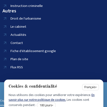
Instruction criminelle
Autres
Droit de l'urbanisme
Le cabinet
Actualités
Contact
Fiche d'établissement google
Plan de site
Flux RSS
Cookies & confidentialité
EI SIRET :
Français
▾
90915686100025
Nous utilisons des cookies pour améliorer votre expérience.
En
Accessibilité
savoir plus sur notre politique de cookies.
Les cookies sont
Copyright © 2025 • Tous dro its
Mentions légales
conservés pendant :
réservés • Design by
180
jours
▾