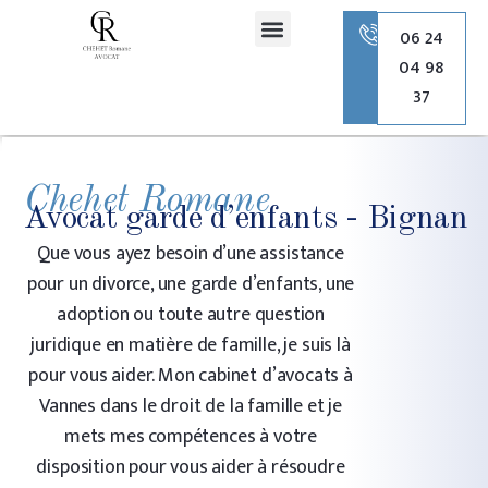
principal
06 24
04 98
Romane Chehet Avocate
Droit de la famille
Droit pénal
Droit de l’urbanisme
37
Chehet Romane
Avocat garde d’enfants - Bignan
Que vous ayez besoin d’une assistance
pour un divorce, une garde d’enfants, une
adoption ou toute autre question
juridique en matière de famille, je suis là
pour vous aider. Mon cabinet d’avocats à
Vannes dans le droit de la famille et je
mets mes compétences à votre
disposition pour vous aider à résoudre