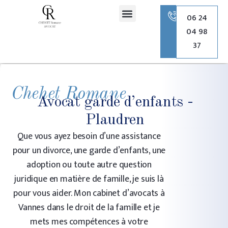
principal
06 24
04 98
Romane Chehet Avocate
Droit de la famille
Droit pénal
Droit de l’urbanisme
37
Chehet Romane
Avocat garde d’enfants -
Plaudren
Que vous ayez besoin d’une assistance
pour un divorce, une garde d’enfants, une
adoption ou toute autre question
juridique en matière de famille, je suis là
pour vous aider. Mon cabinet d’avocats à
Vannes dans le droit de la famille et je
mets mes compétences à votre