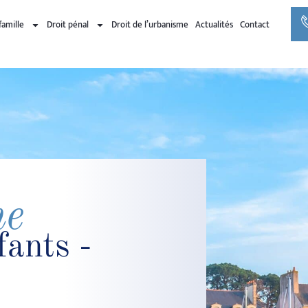
famille
Droit pénal
Droit de l’urbanisme
Actualités
Contact
ne
fants -