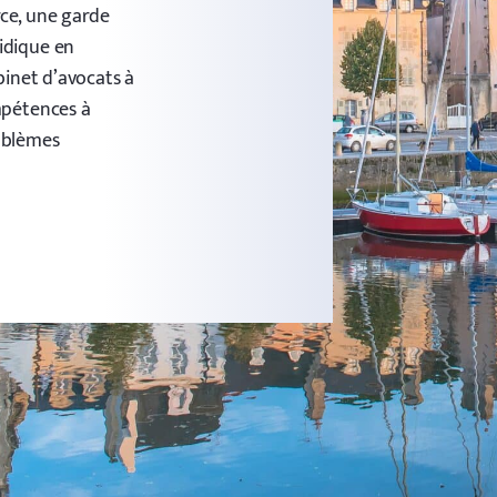
ce, une garde
idique en
binet d’avocats à
mpétences à
roblèmes