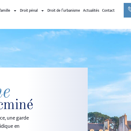
famille
Droit pénal
Droit de l’urbanisme
Actualités
Contact
ne
cminé
ce, une garde
idique en