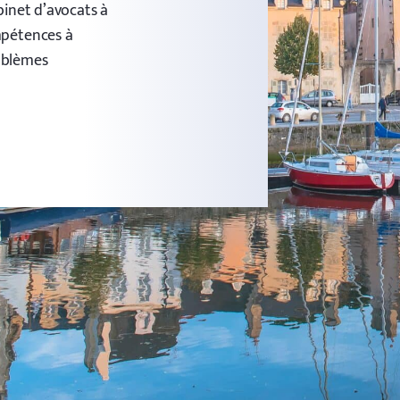
binet d’avocats à
mpétences à
roblèmes