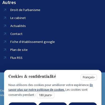
Autres
Droit de l'urbanisme
Le cabinet
Actualités
Contact
Fiche d'établissement google
Plan de site
Flux RSS
Cookies & confidentialité
EI SIRET :
Français
▾
90915686100025
Nous utilisons des cookies pour améliorer votre expérience.
En
Accessibilité
savoir plus sur notre politique de cookies.
Les cookies sont
Copyright © 2025 • Tous dro its
Mentions légales
conservés pendant :
réservés • Design by
180
jours
▾
Politique de