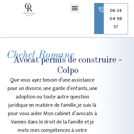
principal
06 24
04 98
Romane Chehet Avocate
Droit de la famille
Droit pénal
Droit de l’urbanisme
37
Chehet Romane
Avocat permis de construire -
Colpo
Que vous ayez besoin d’une assistance
pour un divorce, une garde d’enfants, une
adoption ou toute autre question
juridique en matière de famille, je suis là
pour vous aider. Mon cabinet d’avocats à
Vannes dans le droit de la famille et je
mets mes compétences à votre