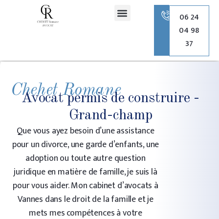
principal
06 24
04 98
Romane Chehet Avocate
Droit de la famille
Droit pénal
Droit de l’urbanisme
37
Chehet Romane
Avocat permis de construire -
Grand-champ
Que vous ayez besoin d’une assistance
pour un divorce, une garde d’enfants, une
adoption ou toute autre question
juridique en matière de famille, je suis là
pour vous aider. Mon cabinet d’avocats à
Vannes dans le droit de la famille et je
mets mes compétences à votre