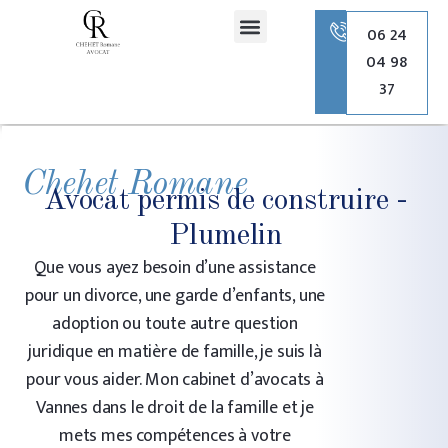
principal
06 24
04 98
Romane Chehet Avocate
Droit de la famille
Droit pénal
Droit de l’urbanisme
37
Chehet Romane
Avocat permis de construire -
Plumelin
Que vous ayez besoin d’une assistance
pour un divorce, une garde d’enfants, une
adoption ou toute autre question
juridique en matière de famille, je suis là
pour vous aider. Mon cabinet d’avocats à
Vannes dans le droit de la famille et je
mets mes compétences à votre