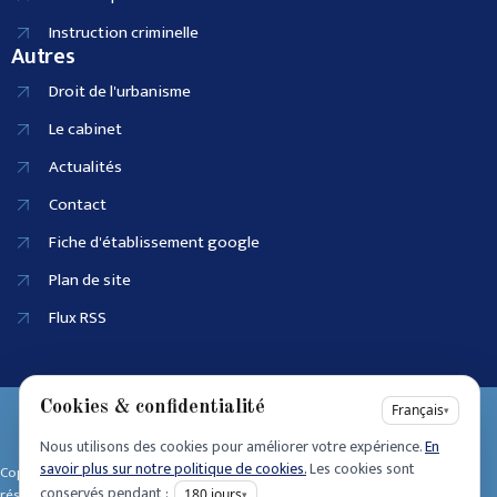
Instruction criminelle
Autres
Droit de l'urbanisme
Le cabinet
Actualités
Contact
Fiche d'établissement google
Plan de site
Flux RSS
Cookies & confidentialité
EI SIRET :
Français
▾
90915686100025
Nous utilisons des cookies pour améliorer votre expérience.
En
Accessibilité
savoir plus sur notre politique de cookies.
Les cookies sont
Copyright © 2025 • Tous dro its
Mentions légales
conservés pendant :
réservés • Design by
180
jours
▾