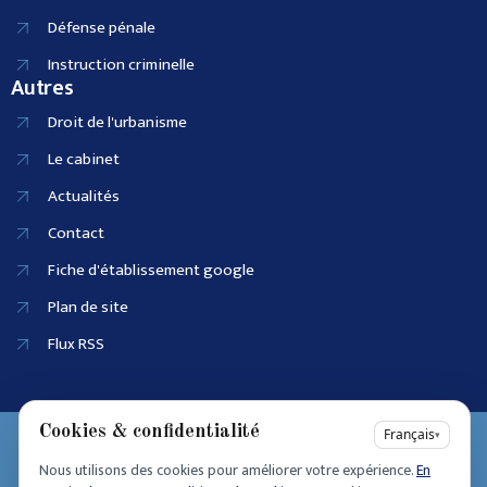
Défense pénale
Instruction criminelle
Autres
Droit de l'urbanisme
Le cabinet
Actualités
Contact
Fiche d'établissement google
Plan de site
Flux RSS
Cookies & confidentialité
EI SIRET :
Français
▾
90915686100025
Nous utilisons des cookies pour améliorer votre expérience.
En