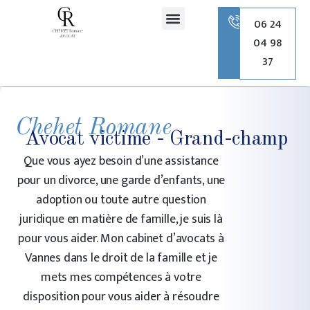
principal
06 24
04 98
Romane Chehet Avocate
Droit de la famille
Droit pénal
Droit de l’urbanisme
37
Chehet Romane
Avocat victime - Grand-champ
Que vous ayez besoin d’une assistance
pour un divorce, une garde d’enfants, une
adoption ou toute autre question
juridique en matière de famille, je suis là
pour vous aider. Mon cabinet d’avocats à
Vannes dans le droit de la famille et je
mets mes compétences à votre
disposition pour vous aider à résoudre