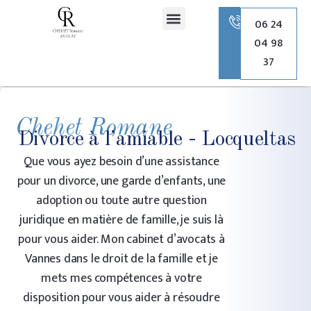
principal
06 24
04 98
Romane Chehet Avocate
Droit de la famille
Droit pénal
Droit de l’urbanisme
37
Chehet Romane
Divorce à l’amiable - Locqueltas
Que vous ayez besoin d’une assistance
pour un divorce, une garde d’enfants, une
adoption ou toute autre question
juridique en matière de famille, je suis là
pour vous aider. Mon cabinet d’avocats à
Vannes dans le droit de la famille et je
mets mes compétences à votre
disposition pour vous aider à résoudre