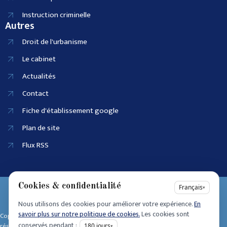
Instruction criminelle
Autres
Droit de l'urbanisme
Le cabinet
Actualités
Contact
Fiche d'établissement google
Plan de site
Flux RSS
Cookies & confidentialité
EI SIRET :
Français
▾
90915686100025
Nous utilisons des cookies pour améliorer votre expérience.
En
Accessibilité
savoir plus sur notre politique de cookies.
Les cookies sont
Copyright © 2025 • Tous dro its
Mentions légales
conservés pendant :
réservés • Design by
180
jours
▾