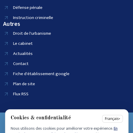
Défense pénale
Instruction criminelle
Autres
Droit de l'urbanisme
Le cabinet
Actualités
Contact
Fiche d'établissement google
Plan de site
Flux RSS
Cookies & confidentialité
EI SIRET :
Français
▾
90915686100025
Nous utilisons des cookies pour améliorer votre expérience.
En