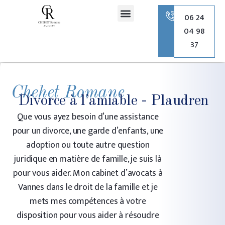
principal
06 24
04 98
Romane Chehet Avocate
Droit de la famille
Droit pénal
Droit de l’urbanisme
37
Chehet Romane
Divorce à l’amiable - Plaudren
Que vous ayez besoin d’une assistance
pour un divorce, une garde d’enfants, une
adoption ou toute autre question
juridique en matière de famille, je suis là
pour vous aider. Mon cabinet d’avocats à
Vannes dans le droit de la famille et je
mets mes compétences à votre
disposition pour vous aider à résoudre