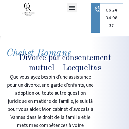
principal
06 24
04 98
Romane Chehet Avocate
Droit de la famille
Droit pénal
Droit de l’urbanisme
37
Chehet Romane
Divorce par consentement
mutuel - Locqueltas
Que vous ayez besoin d’une assistance
pour un divorce, une garde d’enfants, une
adoption ou toute autre question
juridique en matière de famille, je suis là
pour vous aider. Mon cabinet d’avocats à
Vannes dans le droit de la famille et je
mets mes compétences à votre