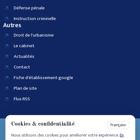
Défense pénale
Instruction criminelle
Autres
Droit de l'urbanisme
Le cabinet
Actualités
Contact
Fiche d'établissement google
Plan de site
Flux RSS
Cookies & confidentialité
EI SIRET :
Français
▾
90915686100025
Nous utilisons des cookies pour améliorer votre expérience.
En