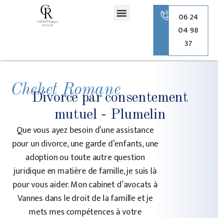
principal
06 24
04 98
Romane Chehet Avocate
Droit de la famille
Droit pénal
Droit de l’urbanisme
37
Chehet Romane
Divorce par consentement
mutuel - Plumelin
Que vous ayez besoin d’une assistance
pour un divorce, une garde d’enfants, une
adoption ou toute autre question
juridique en matière de famille, je suis là
pour vous aider. Mon cabinet d’avocats à
Vannes dans le droit de la famille et je
mets mes compétences à votre