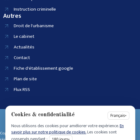
Instruction criminelle
Autres
Droit de l'urbanisme
Le cabinet
Actualités
Contact
Fiche d'établissement google
Plan de site
Flux RSS
Cookies & confidentialité
EI SIRET :
Français
▾
90915686100025
Nous utilisons des cookies pour améliorer votre expérience.
En
Accessibilité
savoir plus sur notre politique de cookies.
Les cookies sont
Copyright © 2025 • Tous dro its
Mentions légales
conservés pendant :
réservés • Design by
180
jours
▾