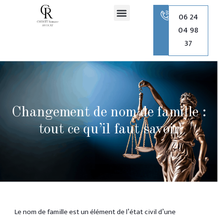
principal
06 24
04 98
Romane Chehet Avocate
Droit de la famille
Droit pénal
Droit de l’urbanisme
37
Changement de nom de famille :
tout ce qu’il faut savoir
Le nom de famille est un élément de l’état civil d’une