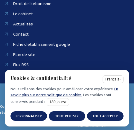
Droit de l'urbanisme
Le cabinet
Actualités
Contact
Fiche d'établissement google
Plan de site
Flux RSS
Cookies & confidentialité
Français
▾
Nous utilisons des cookies pour améliorer votre expérience.
En
EI SIRET :
savoir plus sur notre politique de cookies.
Les cookies sont
90915686100025
conservés pendant :
180
jours
▾
Accessibilité
Copyright © 2025 • Tous dro its
Mentions légales
réservés • Design by
PERSONNALISER
TOUT REFUSER
TOUT ACCEPTER
Politique de
confidentialité
Politique de cookies