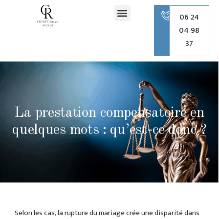
principal
06 24
04 98
Romane Chehet Avocate
Droit de la famille
Droit pénal
Droit de l’urbanisme
37
La prestation compensatoire en
quelques mots : qu’est-ce donc ?
Selon les cas, la rupture du mariage crée une disparité dans