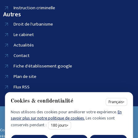
Instruction criminelle
Autres
Droit de l'urbanisme
Le cabinet
Actualités
Contact
Fiche d'établissement google
Plan de site
Flux RSS
Cookies & confidentialité
Français
▾
Nous utilisons des cookies pour améliorer votre expérience.
En
EI SIRET :
savoir plus sur notre politique de cookies.
Les cookies sont
90915686100025
conservés pendant :
180
jours
▾
Accessibilité
Copyright © 2025 • Tous dro its
Mentions légales
réservés • Design by