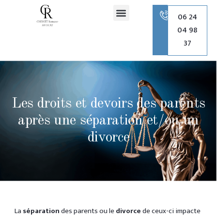
principal
06 24
04 98
Romane Chehet Avocate
Droit de la famille
Droit pénal
Droit de l’urbanisme
37
Les droits et devoirs des parents
après une séparation et/ou un
divorce
La
séparation
des parents ou le
divorce
de ceux-ci impacte