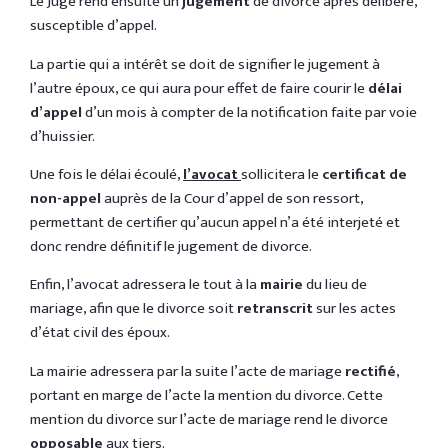
Le Juge rend ensuite un
jugement
de divorce après délibéré,
susceptible d’appel.
La partie qui a intérêt se doit de signifier le jugement à
l’autre époux, ce qui aura pour effet de faire courir le
délai
d’appel
d’un mois à compter de la notification faite par voie
d’huissier.
Une fois le délai écoulé,
l’avocat
sollicitera le
certificat de
non-appel
auprès de la Cour d’appel de son ressort,
permettant de certifier qu’aucun appel n’a été interjeté et
donc rendre définitif le jugement de divorce.
Enfin, l’avocat adressera le tout à la
mairie
du lieu de
mariage, afin que le divorce soit
retranscrit
sur les actes
d’état civil des époux.
La mairie adressera par la suite l’acte de mariage
rectifié
,
portant en marge de l’acte la mention du divorce. Cette
mention du divorce sur l’acte de mariage rend le divorce
opposable
aux tiers.